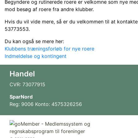
Begyndere og rutinerede roere er velkomne som nye med
mod besøg af roere fra andre klubber.
Hvis du vil vide mere, så er du velkommen til at kontakt
53773553.
Du kan også se mere her:
Klubbens træningsforløb for nye roere
Indmeldelse og kontingent
Handel
CVR: 73077915
SparNord
Reg: 9006 Konto: 4575326256